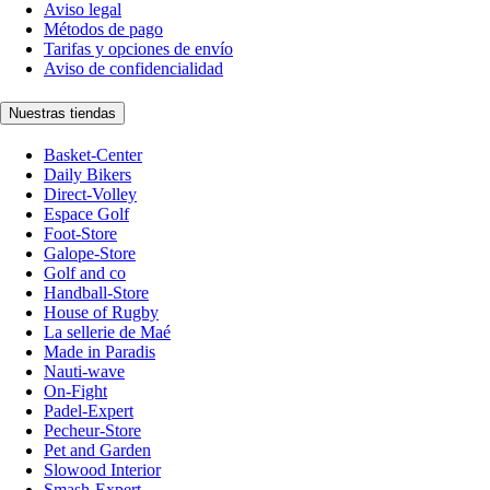
Aviso legal
Métodos de pago
Tarifas y opciones de envío
Aviso de confidencialidad
Nuestras tiendas
Basket-Center
Daily Bikers
Direct-Volley
Espace Golf
Foot-Store
Galope-Store
Golf and co
Handball-Store
House of Rugby
La sellerie de Maé
Made in Paradis
Nauti-wave
On-Fight
Padel-Expert
Pecheur-Store
Pet and Garden
Slowood Interior
Smash-Expert