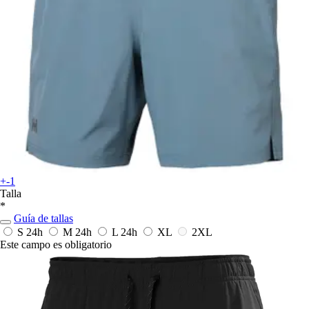
+-1
Talla
*
Guía de tallas
S
24h
M
24h
L
24h
XL
2XL
Este campo es obligatorio