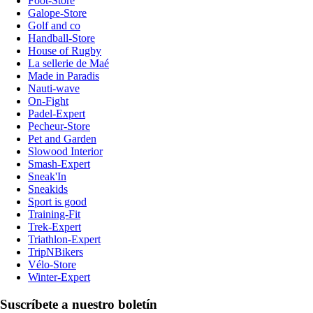
Foot-Store
Galope-Store
Golf and co
Handball-Store
House of Rugby
La sellerie de Maé
Made in Paradis
Nauti-wave
On-Fight
Padel-Expert
Pecheur-Store
Pet and Garden
Slowood Interior
Smash-Expert
Sneak'In
Sneakids
Sport is good
Training-Fit
Trek-Expert
Triathlon-Expert
TripNBikers
Vélo-Store
Winter-Expert
Suscríbete a nuestro boletín