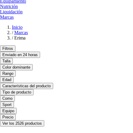
Equipamiento
Nutrición
Liquidación
Marcas
Inicio
/
Marcas
/
Erima
Filtros
Enviado en 24 horas
Talla
Color dominante
Rango
Edad
Características del producto
Tipo de producto
Como
Sport
Equipo
Precio
Ver los 2526 productos