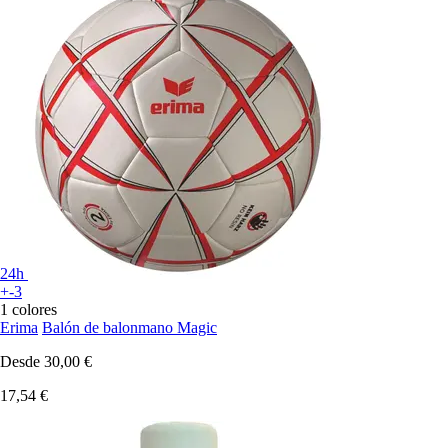
24h
+-3
1 colores
Erima
Balón de balonmano Magic
Desde
30,00 €
17,54 €