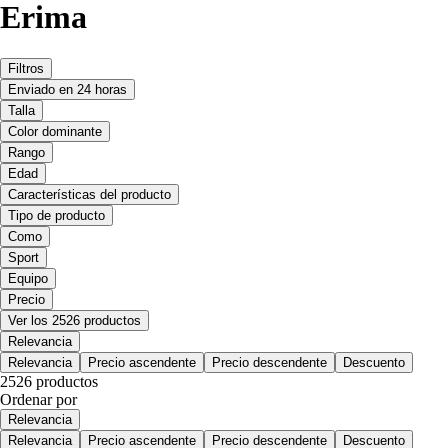
Erima
Filtros
Enviado en 24 horas
Talla
Color dominante
Rango
Edad
Características del producto
Tipo de producto
Como
Sport
Equipo
Precio
Ver los 2526 productos
Relevancia
Relevancia
Precio ascendente
Precio descendente
Descuento
2526 productos
Ordenar por
Relevancia
Relevancia
Precio ascendente
Precio descendente
Descuento