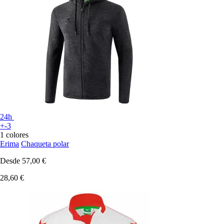
24h
+-3
1 colores
Erima
Chaqueta polar
Desde
57,00 €
28,60 €