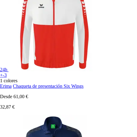
24h
+-3
1 colores
Erima
Chaqueta de presentación Six Wings
Desde
61,00 €
32,87 €