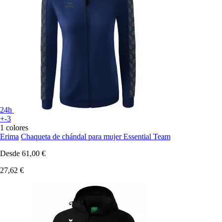
24h
+-3
1 colores
Erima
Chaqueta de chándal para mujer Essential Team
Desde
61,00 €
27,62 €