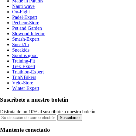
Made in Paradis
Nauti-wave
On-Fight
Padel-Expert
Pecheur-Store
Pet and Garden
Slowood Interior
Smash-Expert
Sneak'In
Sneakids
Sport is good
Training-Fit
Trek-Expert
Triathlon-Expert
TripNBikers
Vélo-Store
Winter-Expert
Suscríbete a nuestro boletín
Disfruta de un 10% al suscribirte a nuestro boletín
Suscribirse
Mantente conectado