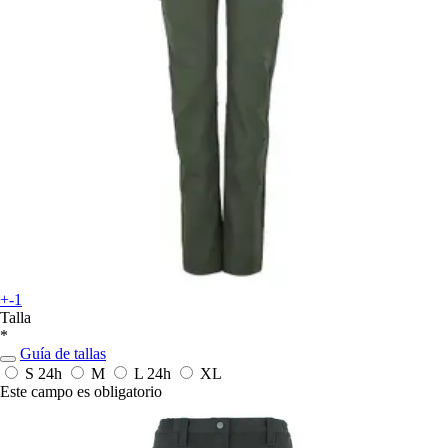
+-1
Talla
*
Guía de tallas
S
24h
M
L
24h
XL
Este campo es obligatorio