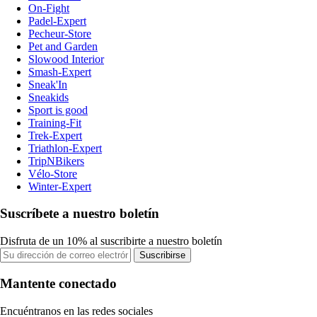
On-Fight
Padel-Expert
Pecheur-Store
Pet and Garden
Slowood Interior
Smash-Expert
Sneak'In
Sneakids
Sport is good
Training-Fit
Trek-Expert
Triathlon-Expert
TripNBikers
Vélo-Store
Winter-Expert
Suscríbete a nuestro boletín
Disfruta de un 10% al suscribirte a nuestro boletín
Suscribirse
Mantente conectado
Encuéntranos en las redes sociales