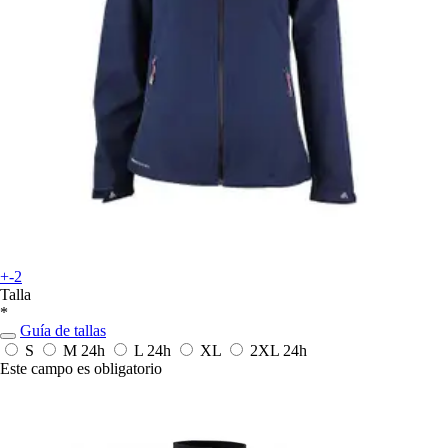
+-2
Talla
*
Guía de tallas
S
M
24h
L
24h
XL
2XL
24h
Este campo es obligatorio