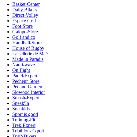
Basket-Center
Daily Bikers
Direct-Volley
Espace Golf
Foot-Store
Galope-Store
Golf and co
Handball-Store
House of Rugby
La sellerie de Maé
Made in Paradis
Nauti-wave
On-Fight
Padel-Expert
Pecheur-Store
Pet and Garden
Slowood Interior
Smash-Expert
Sneak'In
Sneakids
Sport is good
Training-Fit
Trek-Expert
Triathlon-Expert
TripNBikers