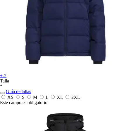
+-2
Talla
*
Guía de tallas
XS
S
M
L
XL
2XL
Este campo es obligatorio