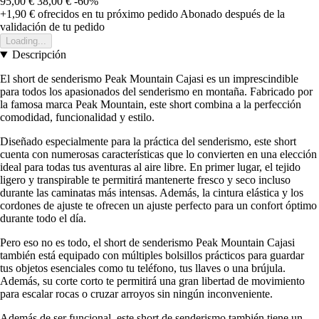
95,00 €
38,00 €
-60%
+1,90 €
ofrecidos en tu próximo pedido
Abonado después de la
validación de tu pedido
Loading...
Descripción
El short de senderismo Peak Mountain Cajasi es un imprescindible
para todos los apasionados del senderismo en montaña. Fabricado por
la famosa marca Peak Mountain, este short combina a la perfección
comodidad, funcionalidad y estilo.
Diseñado especialmente para la práctica del senderismo, este short
cuenta con numerosas características que lo convierten en una elección
ideal para todas tus aventuras al aire libre. En primer lugar, el tejido
ligero y transpirable te permitirá mantenerte fresco y seco incluso
durante las caminatas más intensas. Además, la cintura elástica y los
cordones de ajuste te ofrecen un ajuste perfecto para un confort óptimo
durante todo el día.
Pero eso no es todo, el short de senderismo Peak Mountain Cajasi
también está equipado con múltiples bolsillos prácticos para guardar
tus objetos esenciales como tu teléfono, tus llaves o una brújula.
Además, su corte corto te permitirá una gran libertad de movimiento
para escalar rocas o cruzar arroyos sin ningún inconveniente.
Además de ser funcional, este short de senderismo también tiene un