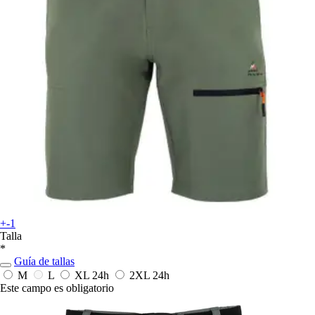
+-1
Talla
*
Guía de tallas
M
L
XL
24h
2XL
24h
Este campo es obligatorio