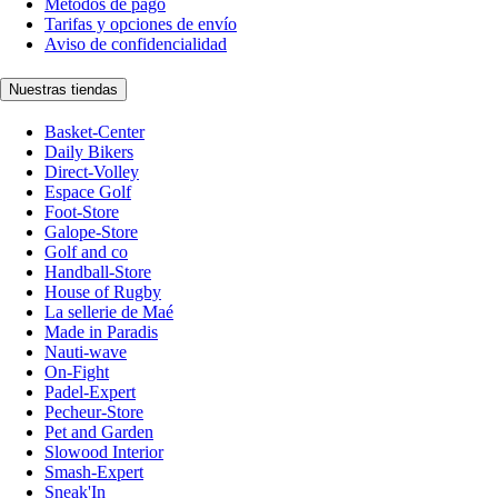
Métodos de pago
Tarifas y opciones de envío
Aviso de confidencialidad
Nuestras tiendas
Basket-Center
Daily Bikers
Direct-Volley
Espace Golf
Foot-Store
Galope-Store
Golf and co
Handball-Store
House of Rugby
La sellerie de Maé
Made in Paradis
Nauti-wave
On-Fight
Padel-Expert
Pecheur-Store
Pet and Garden
Slowood Interior
Smash-Expert
Sneak'In