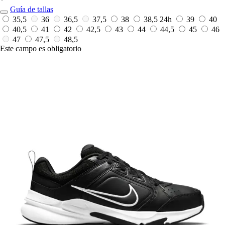
*
Guía de tallas
35,5
36
36,5
37,5
38
38,5
24h
39
40
40,5
41
42
42,5
43
44
44,5
45
46
47
47,5
48,5
Este campo es obligatorio