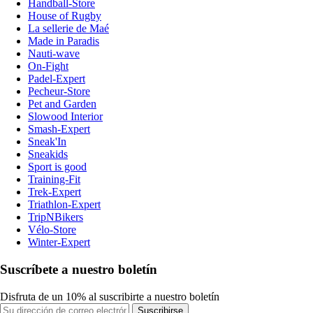
Handball-Store
House of Rugby
La sellerie de Maé
Made in Paradis
Nauti-wave
On-Fight
Padel-Expert
Pecheur-Store
Pet and Garden
Slowood Interior
Smash-Expert
Sneak'In
Sneakids
Sport is good
Training-Fit
Trek-Expert
Triathlon-Expert
TripNBikers
Vélo-Store
Winter-Expert
Suscríbete a nuestro boletín
Disfruta de un 10% al suscribirte a nuestro boletín
Suscribirse