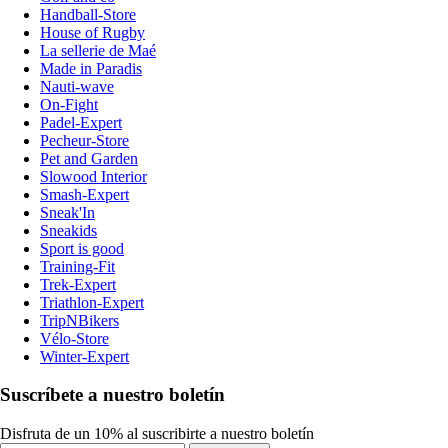
Handball-Store
House of Rugby
La sellerie de Maé
Made in Paradis
Nauti-wave
On-Fight
Padel-Expert
Pecheur-Store
Pet and Garden
Slowood Interior
Smash-Expert
Sneak'In
Sneakids
Sport is good
Training-Fit
Trek-Expert
Triathlon-Expert
TripNBikers
Vélo-Store
Winter-Expert
Suscríbete a nuestro boletín
Disfruta de un 10% al suscribirte a nuestro boletín