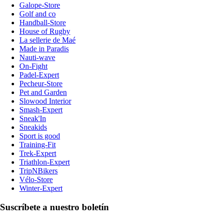
Galope-Store
Golf and co
Handball-Store
House of Rugby
La sellerie de Maé
Made in Paradis
Nauti-wave
On-Fight
Padel-Expert
Pecheur-Store
Pet and Garden
Slowood Interior
Smash-Expert
Sneak'In
Sneakids
Sport is good
Training-Fit
Trek-Expert
Triathlon-Expert
TripNBikers
Vélo-Store
Winter-Expert
Suscríbete a nuestro boletín