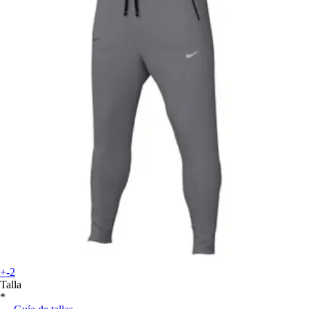
+-2
Talla
*