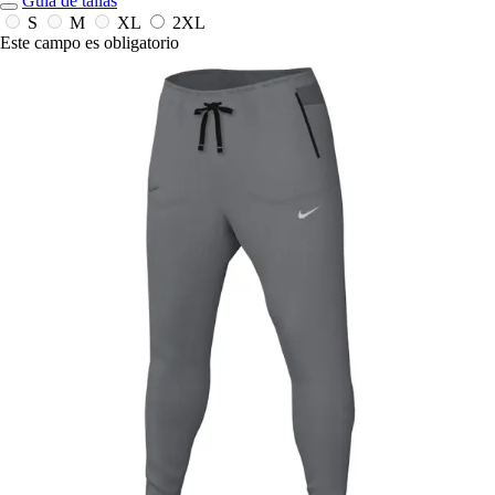
Guía de tallas
S
M
XL
2XL
Este campo es obligatorio