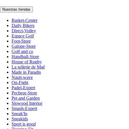
Nuestras tiendas
Basket-Center
Daily Bikers
Direct-Volley
Espace Golf
Foot-Store
Galope-Store
Golf and co
Handball-Store
House of Rugby
La sellerie de Maé
Made in Paradis
Nauti-wave
On-Fight
Padel-Expert
Pecheur-Store
Pet and Garden
Slowood Interior
Smash-Expert
Sneak'In
Sneakids
Sport is good