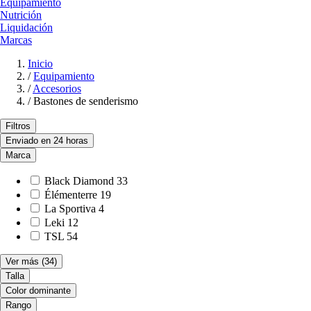
Equipamiento
Nutrición
Liquidación
Marcas
Inicio
/
Equipamiento
/
Accesorios
/
Bastones de senderismo
Filtros
Enviado en 24 horas
Marca
Black Diamond
33
Élémenterre
19
La Sportiva
4
Leki
12
TSL
54
Ver más
(34)
Talla
Color dominante
Rango