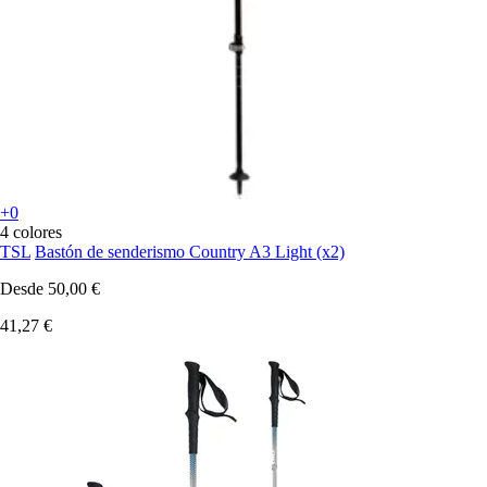
+0
4 colores
TSL
Bastón de senderismo Country A3 Light (x2)
Desde
50,00 €
41,27 €