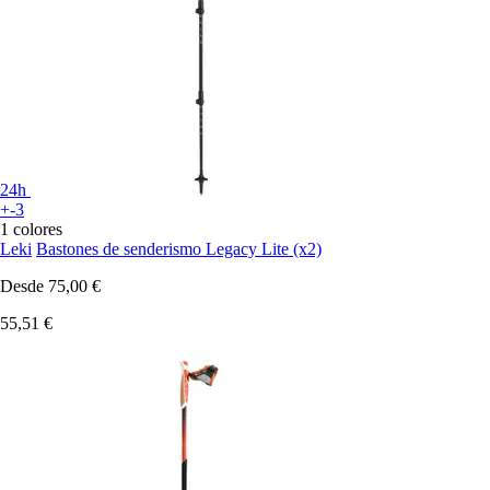
24h
+-3
1 colores
Leki
Bastones de senderismo Legacy Lite (x2)
Desde
75,00 €
55,51 €