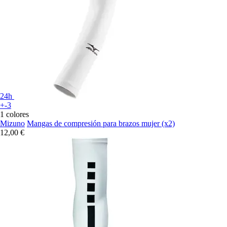
24h
+-3
1 colores
Mizuno
Mangas de compresión para brazos mujer (x2)
12,00 €