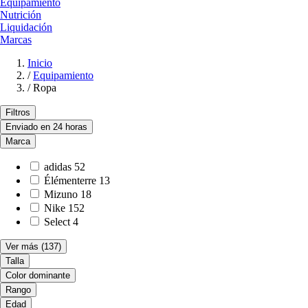
Equipamiento
Nutrición
Liquidación
Marcas
Inicio
/
Equipamiento
/
Ropa
Filtros
Enviado en 24 horas
Marca
adidas
52
Élémenterre
13
Mizuno
18
Nike
152
Select
4
Ver más
(137)
Talla
Color dominante
Rango
Edad