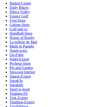
Basket-Center
Daily Bikers
Direct-Volley
Espace Golf
Foot-Store
Galope-Store
Golf and co
Handball-Store
House of Rugby
La sellerie de Maé
Made in Paradis
Nauti-wave
On-Fight
Padel-Expert
Pecheur-Store
Pet and Garden
Slowood Interior
Smash-Expert
Sneak'In
Sneakids
Sport is good
Training-Fit
Trek-Expert
Triathlon-Expert
TripNBikers