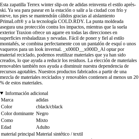
Esta zapatilla Terrex winter slip-on de adidas reinventa el estilo après-
ski. Ya sea para pasear en la estación o salir a la ciudad con frío y
nieve, tus pies se mantendrán cálidos gracias al aislamiento
PrimaLoft® y a la tecnología COLD.RDY. La punta moldeada
asegura una protección contra los impactos, mientras que la suela
exterior Traxion ofrece un agarre en todas las direcciones en
superficies resbaladizas y nevadas. Fácil de poner y fiel al estilo
montañés, se combina perfectamente con un pantalón de esquí o unos
vaqueros para un look invernal. _x000D__x000D_Al optar por
material reciclado, podemos reutilizar materiales que ya han sido
creados, lo que ayuda a reducir los residuos. La elección de materiales
renovables también nos ayuda a disminuir nuestra dependencia de
recursos agotables. Nuestros productos fabricados a partir de una
mezcla de materiales reciclados y renovables contienen al menos un 20
% de estos materiales.
Información adicional
Marca
adidas
Color
cblack/cblack
Color dominante
Negro
Como
Mixto
Edad
Adulto
material principal
Material sintético / textil