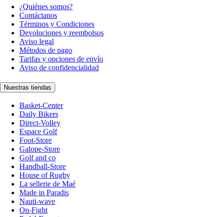
¿Quiénes somos?
Contáctanos
Términos y Condiciones
Devoluciones y reembolsos
Aviso legal
Métodos de pago
Tarifas y opciones de envío
Aviso de confidencialidad
Nuestras tiendas
Basket-Center
Daily Bikers
Direct-Volley
Espace Golf
Foot-Store
Galope-Store
Golf and co
Handball-Store
House of Rugby
La sellerie de Maé
Made in Paradis
Nauti-wave
On-Fight