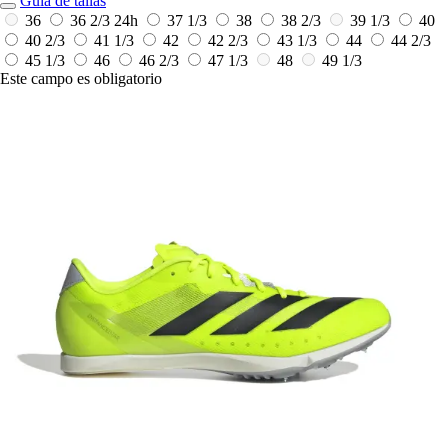
Guía de tallas
36
36 2/3
24h
37 1/3
38
38 2/3
39 1/3
40
40 2/3
41 1/3
42
42 2/3
43 1/3
44
44 2/3
45 1/3
46
46 2/3
47 1/3
48
49 1/3
Este campo es obligatorio