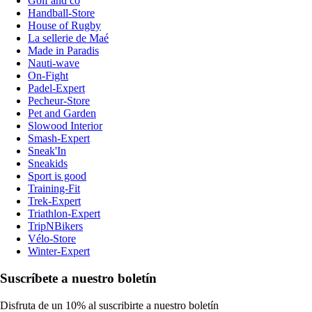
Golf and co
Handball-Store
House of Rugby
La sellerie de Maé
Made in Paradis
Nauti-wave
On-Fight
Padel-Expert
Pecheur-Store
Pet and Garden
Slowood Interior
Smash-Expert
Sneak'In
Sneakids
Sport is good
Training-Fit
Trek-Expert
Triathlon-Expert
TripNBikers
Vélo-Store
Winter-Expert
Suscríbete a nuestro boletín
Disfruta de un 10% al suscribirte a nuestro boletín