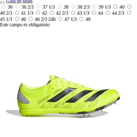
Guía de tallas
36
36 2/3
37 1/3
38
38 2/3
39 1/3
40
40 2/3
41 1/3
42
42 2/3
43 1/3
44
44 2/3
45 1/3
46
46 2/3
24h
47 1/3
48
Este campo es obligatorio