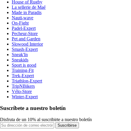
House of Rugby
La sellerie de Maé
Made in Paradis
Nauti-wave
On-Fight
Padel-Expert
Pecheur-Store
Pet and Garden
Slowood Interior
Smash-Expert
Sneak'In
Sneakids
Sport is good
Training-Fit
Trek-Expert
Triathlon-Expert
TripNBikers
Vélo-Store
Winter-Expert
Suscríbete a nuestro boletín
Disfruta de un 10% al suscribirte a nuestro boletín
Suscribirse