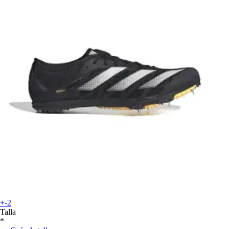
+-2
Talla
*