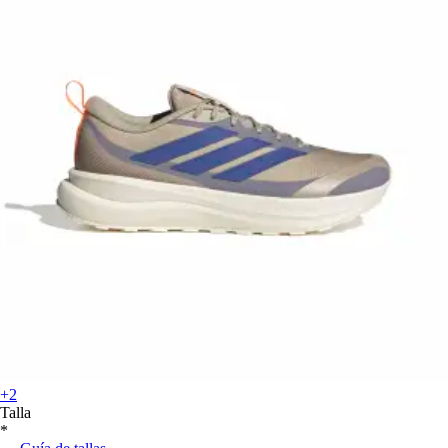
+2
Talla
*