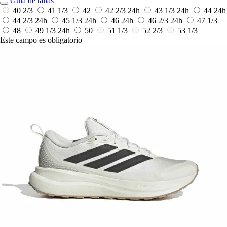
Guía de tallas
40 2/3
41 1/3
42
42 2/3
24h
43 1/3
24h
44
24h
44 2/3
24h
45 1/3
24h
46
24h
46 2/3
24h
47 1/3
48
49 1/3
24h
50
51 1/3
52 2/3
53 1/3
Este campo es obligatorio