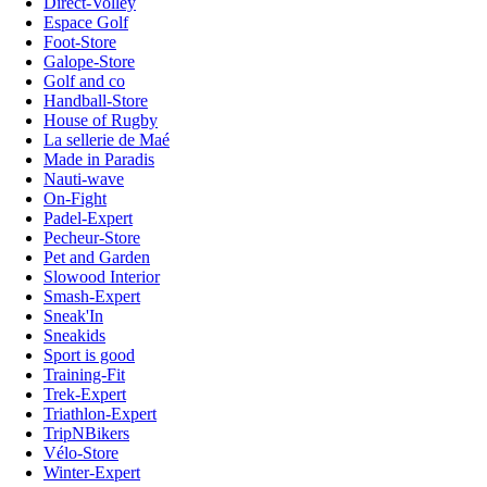
Direct-Volley
Espace Golf
Foot-Store
Galope-Store
Golf and co
Handball-Store
House of Rugby
La sellerie de Maé
Made in Paradis
Nauti-wave
On-Fight
Padel-Expert
Pecheur-Store
Pet and Garden
Slowood Interior
Smash-Expert
Sneak'In
Sneakids
Sport is good
Training-Fit
Trek-Expert
Triathlon-Expert
TripNBikers
Vélo-Store
Winter-Expert