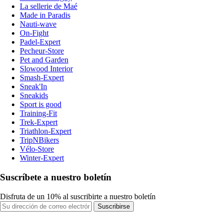
La sellerie de Maé
Made in Paradis
Nauti-wave
On-Fight
Padel-Expert
Pecheur-Store
Pet and Garden
Slowood Interior
Smash-Expert
Sneak'In
Sneakids
Sport is good
Training-Fit
Trek-Expert
Triathlon-Expert
TripNBikers
Vélo-Store
Winter-Expert
Suscríbete a nuestro boletín
Disfruta de un 10% al suscribirte a nuestro boletín
Suscribirse