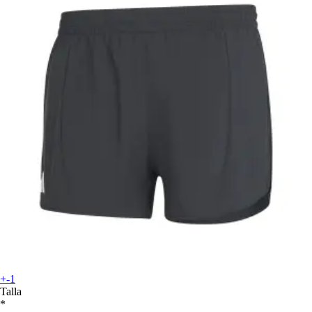
+-1
Talla
*