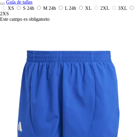
Guía de tallas
XS
S
24h
M
24h
L
24h
XL
2XL
3XL
2XS
Este campo es obligatorio