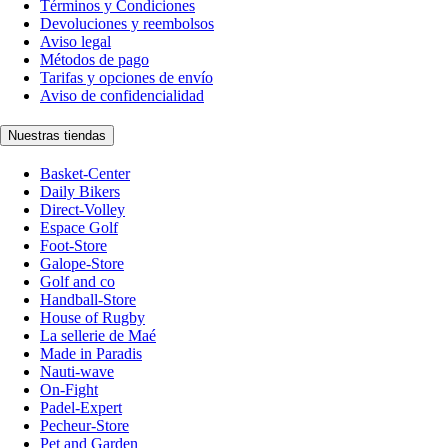
Términos y Condiciones
Devoluciones y reembolsos
Aviso legal
Métodos de pago
Tarifas y opciones de envío
Aviso de confidencialidad
Nuestras tiendas
Basket-Center
Daily Bikers
Direct-Volley
Espace Golf
Foot-Store
Galope-Store
Golf and co
Handball-Store
House of Rugby
La sellerie de Maé
Made in Paradis
Nauti-wave
On-Fight
Padel-Expert
Pecheur-Store
Pet and Garden