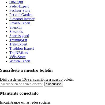
On-Fight
Padel-Expert
Pecheur-Store
Pet and Garden
Slowood Interior
Smash-Expert
Sneak'In
Sneakids
Sport is good
Training-Fit
Trek-Expert
Triathlon-Expert
TripNBikers
Vélo-Store
Winter-Expert
Suscríbete a nuestro boletín
Disfruta de un 10% al suscribirte a nuestro boletín
Suscribirse
Mantente conectado
Encuéntranos en las redes sociales