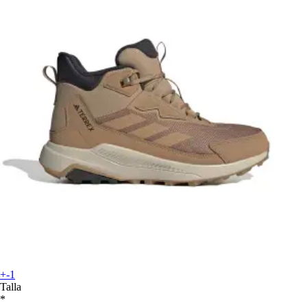
+-1
Talla
*