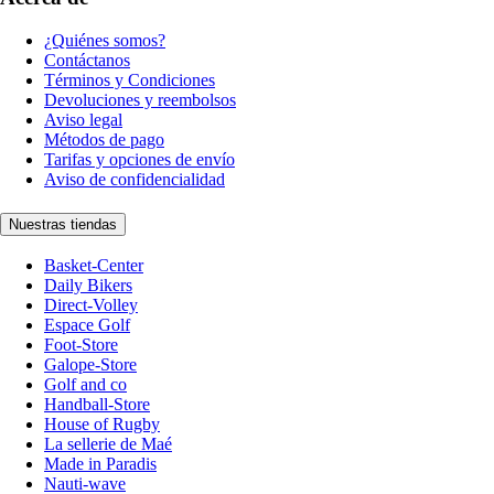
¿Quiénes somos?
Contáctanos
Términos y Condiciones
Devoluciones y reembolsos
Aviso legal
Métodos de pago
Tarifas y opciones de envío
Aviso de confidencialidad
Nuestras tiendas
Basket-Center
Daily Bikers
Direct-Volley
Espace Golf
Foot-Store
Galope-Store
Golf and co
Handball-Store
House of Rugby
La sellerie de Maé
Made in Paradis
Nauti-wave