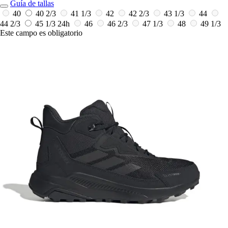
Guía de tallas
40
40 2/3
41 1/3
42
42 2/3
43 1/3
44
44 2/3
45 1/3
24h
46
46 2/3
47 1/3
48
49 1/3
Este campo es obligatorio