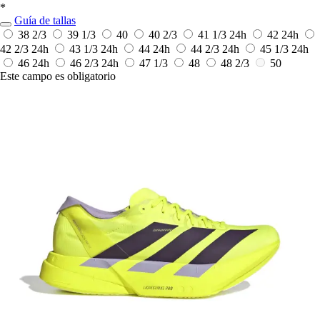
*
Guía de tallas
38 2/3
39 1/3
40
40 2/3
41 1/3
24h
42
24h
42 2/3
24h
43 1/3
24h
44
24h
44 2/3
24h
45 1/3
24h
46
24h
46 2/3
24h
47 1/3
48
48 2/3
50
Este campo es obligatorio