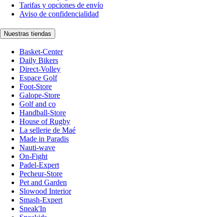
Tarifas y opciones de envío
Aviso de confidencialidad
Nuestras tiendas
Basket-Center
Daily Bikers
Direct-Volley
Espace Golf
Foot-Store
Galope-Store
Golf and co
Handball-Store
House of Rugby
La sellerie de Maé
Made in Paradis
Nauti-wave
On-Fight
Padel-Expert
Pecheur-Store
Pet and Garden
Slowood Interior
Smash-Expert
Sneak'In