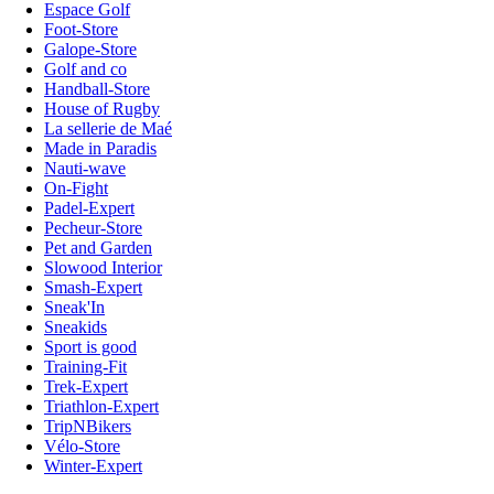
Espace Golf
Foot-Store
Galope-Store
Golf and co
Handball-Store
House of Rugby
La sellerie de Maé
Made in Paradis
Nauti-wave
On-Fight
Padel-Expert
Pecheur-Store
Pet and Garden
Slowood Interior
Smash-Expert
Sneak'In
Sneakids
Sport is good
Training-Fit
Trek-Expert
Triathlon-Expert
TripNBikers
Vélo-Store
Winter-Expert