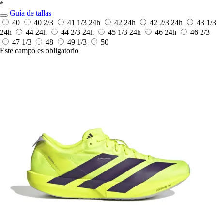
*
Guía de tallas
40
40 2/3
41 1/3
24h
42
24h
42 2/3
24h
43 1/3
24h
44
24h
44 2/3
24h
45 1/3
24h
46
24h
46 2/3
47 1/3
48
49 1/3
50
Este campo es obligatorio