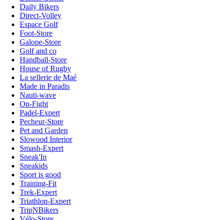
Daily Bikers
Direct-Volley
Espace Golf
Foot-Store
Galope-Store
Golf and co
Handball-Store
House of Rugby
La sellerie de Maé
Made in Paradis
Nauti-wave
On-Fight
Padel-Expert
Pecheur-Store
Pet and Garden
Slowood Interior
Smash-Expert
Sneak'In
Sneakids
Sport is good
Training-Fit
Trek-Expert
Triathlon-Expert
TripNBikers
Vélo-Store