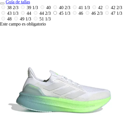
Guía de tallas
38 2/3
39 1/3
40
40 2/3
41 1/3
42
42 2/3
43 1/3
44
44 2/3
45 1/3
46
46 2/3
47 1/3
48
49 1/3
51 1/3
Este campo es obligatorio