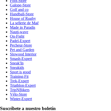
Foot-Store
Galope-Store
Golf and co
Handball-Store
House of Rugby
La sellerie de Maé
Made in Paradis
Nauti-wave
On-Fight
Padel-Expert
Pecheur-Store
Pet and Garden
Slowood Interior
Smash-Expert
Sneak'In
Sneakids
Sport is good
Training-Fit
Trek-Expert
Triathlon-Expert
TripNBikers
Vélo-Store
Winter-Expert
Suscríbete a nuestro boletín