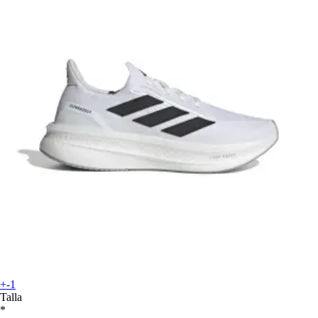
+-1
Talla
*