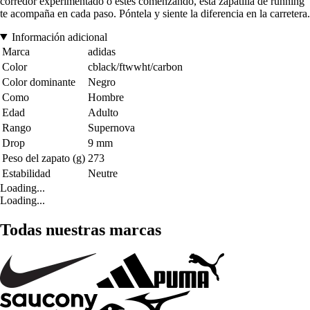
corredor experimentado o estés comenzando, esta zapatilla de running
te acompaña en cada paso. Póntela y siente la diferencia en la carretera.
Información adicional
Marca
adidas
Color
cblack/ftwwht/carbon
Color dominante
Negro
Como
Hombre
Edad
Adulto
Rango
Supernova
Drop
9 mm
Peso del zapato (g)
273
Estabilidad
Neutre
Loading...
Loading...
Todas nuestras marcas