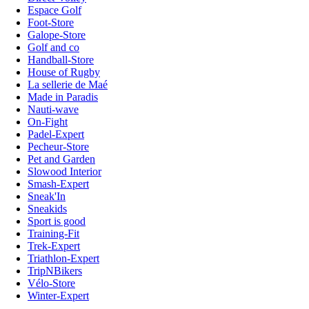
Espace Golf
Foot-Store
Galope-Store
Golf and co
Handball-Store
House of Rugby
La sellerie de Maé
Made in Paradis
Nauti-wave
On-Fight
Padel-Expert
Pecheur-Store
Pet and Garden
Slowood Interior
Smash-Expert
Sneak'In
Sneakids
Sport is good
Training-Fit
Trek-Expert
Triathlon-Expert
TripNBikers
Vélo-Store
Winter-Expert