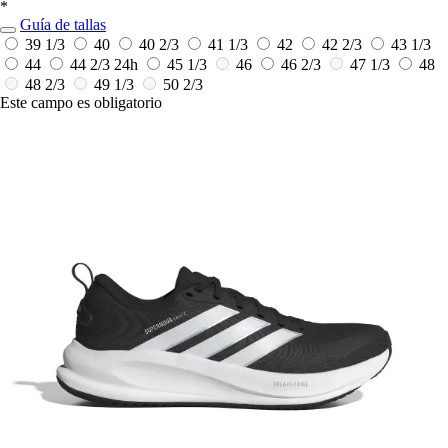
*
Guía de tallas
39 1/3
40
40 2/3
41 1/3
42
42 2/3
43 1/3
44
44 2/3
24h
45 1/3
46
46 2/3
47 1/3
48
48 2/3
49 1/3
50 2/3
Este campo es obligatorio