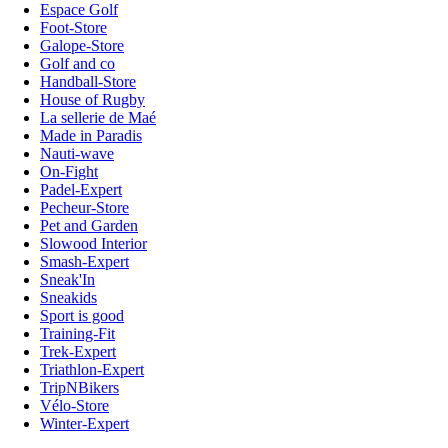
Espace Golf
Foot-Store
Galope-Store
Golf and co
Handball-Store
House of Rugby
La sellerie de Maé
Made in Paradis
Nauti-wave
On-Fight
Padel-Expert
Pecheur-Store
Pet and Garden
Slowood Interior
Smash-Expert
Sneak'In
Sneakids
Sport is good
Training-Fit
Trek-Expert
Triathlon-Expert
TripNBikers
Vélo-Store
Winter-Expert