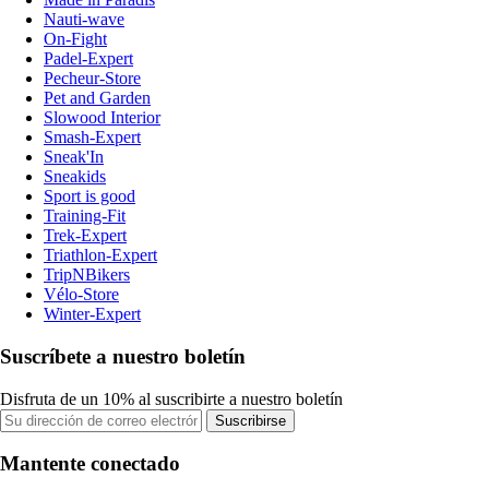
Nauti-wave
On-Fight
Padel-Expert
Pecheur-Store
Pet and Garden
Slowood Interior
Smash-Expert
Sneak'In
Sneakids
Sport is good
Training-Fit
Trek-Expert
Triathlon-Expert
TripNBikers
Vélo-Store
Winter-Expert
Suscríbete a nuestro boletín
Disfruta de un 10% al suscribirte a nuestro boletín
Suscribirse
Mantente conectado