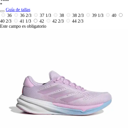
*
Guía de tallas
36
36 2/3
37 1/3
38
38 2/3
39 1/3
40
40 2/3
41 1/3
42
42 2/3
44 2/3
Este campo es obligatorio