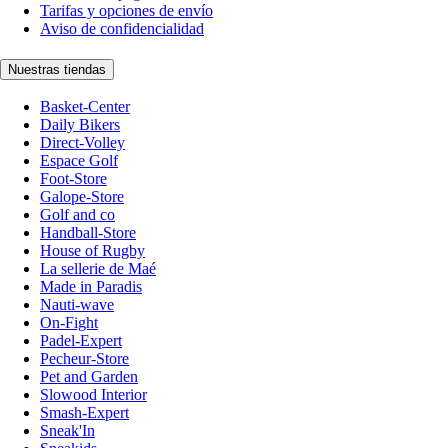
Tarifas y opciones de envío
Aviso de confidencialidad
Nuestras tiendas
Basket-Center
Daily Bikers
Direct-Volley
Espace Golf
Foot-Store
Galope-Store
Golf and co
Handball-Store
House of Rugby
La sellerie de Maé
Made in Paradis
Nauti-wave
On-Fight
Padel-Expert
Pecheur-Store
Pet and Garden
Slowood Interior
Smash-Expert
Sneak'In