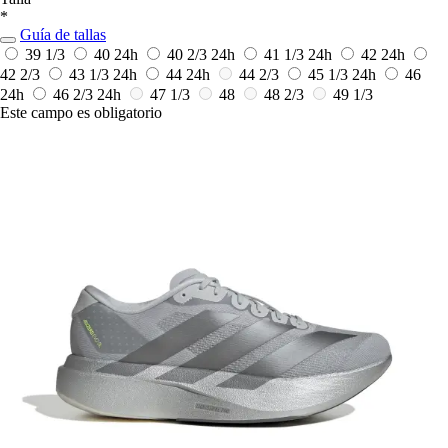
*
Guía de tallas
39 1/3
40
24h
40 2/3
24h
41 1/3
24h
42
24h
42 2/3
43 1/3
24h
44
24h
44 2/3
45 1/3
24h
46
24h
46 2/3
24h
47 1/3
48
48 2/3
49 1/3
Este campo es obligatorio