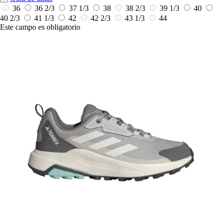
36
36 2/3
37 1/3
38
38 2/3
39 1/3
40
40 2/3
41 1/3
42
42 2/3
43 1/3
44
Este campo es obligatorio