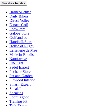
Nuestras tiendas
Basket-Center
Daily Bikers
Direct-Volley
Espace Golf
Foot-Store
Galope-Store
Golf and co
Handball-Store
House of Rugby
La sellerie de Maé
Made in Paradis
Nauti-wave
On-Fight
Padel-Expert
Pecheur-Store
Pet and Garden
Slowood Interior
Smash-Expert
Sneak'In
Sneakids
Sport is good
Training-Fit
Trek-Expert