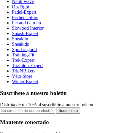
Nauti-wave
On-Fight
Padel-Expert
Pecheur-Store
Pet and Garden
Slowood Interior
Smash-Expert
Sneak'In
Sneakids
Sport is good
Training-Fit
Trek-Expert
Triathlon-Expert
TripNBikers
Vélo-Store
Winter-Expert
Suscríbete a nuestro boletín
Disfruta de un 10% al suscribirte a nuestro boletín
Suscribirse
Mantente conectado