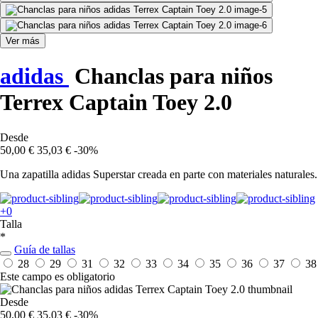
Ver más
adidas
Chanclas para niños
Terrex Captain Toey 2.0
Desde
50,00 €
35,03 €
-30%
Una zapatilla adidas Superstar creada en parte con materiales naturales.
+0
Talla
*
Guía de tallas
28
29
31
32
33
34
35
36
37
38
Este campo es obligatorio
Desde
50,00 €
35,03 €
-30%