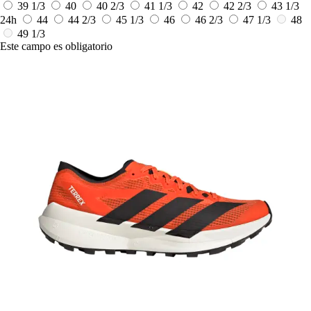
39 1/3
40
40 2/3
41 1/3
42
42 2/3
43 1/3
24h
44
44 2/3
45 1/3
46
46 2/3
47 1/3
48
49 1/3
Este campo es obligatorio