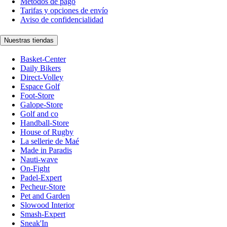
Métodos de pago
Tarifas y opciones de envío
Aviso de confidencialidad
Nuestras tiendas
Basket-Center
Daily Bikers
Direct-Volley
Espace Golf
Foot-Store
Galope-Store
Golf and co
Handball-Store
House of Rugby
La sellerie de Maé
Made in Paradis
Nauti-wave
On-Fight
Padel-Expert
Pecheur-Store
Pet and Garden
Slowood Interior
Smash-Expert
Sneak'In