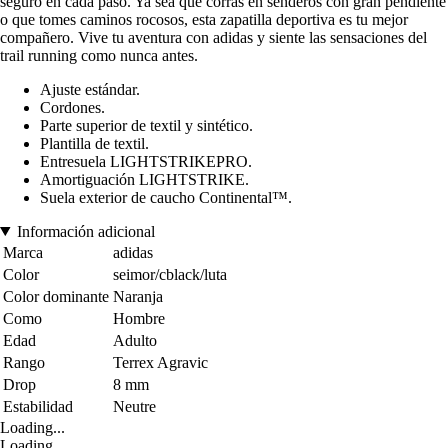
seguro en cada paso. Ya sea que corras en senderos con gran pendiente
o que tomes caminos rocosos, esta zapatilla deportiva es tu mejor
compañero. Vive tu aventura con adidas y siente las sensaciones del
trail running como nunca antes.
Ajuste estándar.
Cordones.
Parte superior de textil y sintético.
Plantilla de textil.
Entresuela LIGHTSTRIKEPRO.
Amortiguación LIGHTSTRIKE.
Suela exterior de caucho Continental™.
Información adicional
Marca
adidas
Color
seimor/cblack/luta
Color dominante
Naranja
Como
Hombre
Edad
Adulto
Rango
Terrex Agravic
Drop
8 mm
Estabilidad
Neutre
Loading...
Loading...