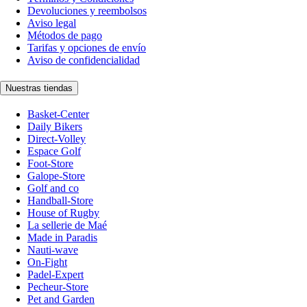
Devoluciones y reembolsos
Aviso legal
Métodos de pago
Tarifas y opciones de envío
Aviso de confidencialidad
Nuestras tiendas
Basket-Center
Daily Bikers
Direct-Volley
Espace Golf
Foot-Store
Galope-Store
Golf and co
Handball-Store
House of Rugby
La sellerie de Maé
Made in Paradis
Nauti-wave
On-Fight
Padel-Expert
Pecheur-Store
Pet and Garden