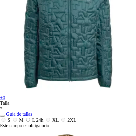
+0
Talla
*
Guía de tallas
S
M
L
24h
XL
2XL
Este campo es obligatorio