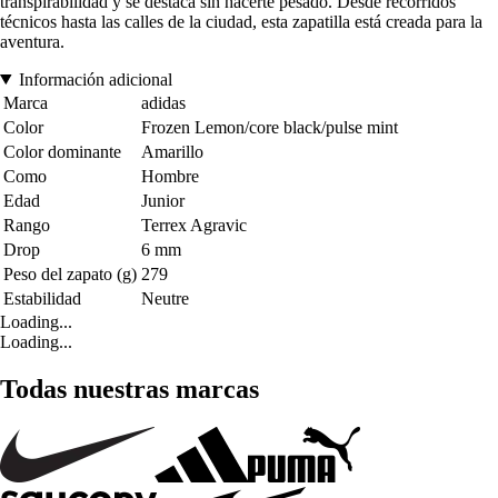
transpirabilidad y se destaca sin hacerte pesado. Desde recorridos
técnicos hasta las calles de la ciudad, esta zapatilla está creada para la
aventura.
Información adicional
Marca
adidas
Color
Frozen Lemon/core black/pulse mint
Color dominante
Amarillo
Como
Hombre
Edad
Junior
Rango
Terrex Agravic
Drop
6 mm
Peso del zapato (g)
279
Estabilidad
Neutre
Loading...
Loading...
Todas nuestras marcas