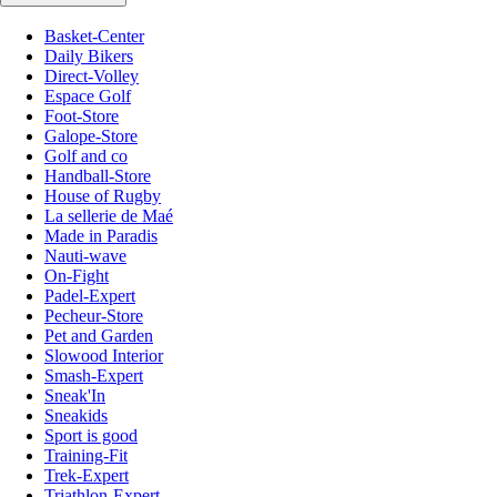
Basket-Center
Daily Bikers
Direct-Volley
Espace Golf
Foot-Store
Galope-Store
Golf and co
Handball-Store
House of Rugby
La sellerie de Maé
Made in Paradis
Nauti-wave
On-Fight
Padel-Expert
Pecheur-Store
Pet and Garden
Slowood Interior
Smash-Expert
Sneak'In
Sneakids
Sport is good
Training-Fit
Trek-Expert
Triathlon-Expert