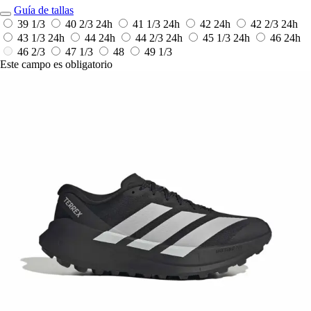
Guía de tallas
39 1/3
40 2/3
24h
41 1/3
24h
42
24h
42 2/3
24h
43 1/3
24h
44
24h
44 2/3
24h
45 1/3
24h
46
24h
46 2/3
47 1/3
48
49 1/3
Este campo es obligatorio