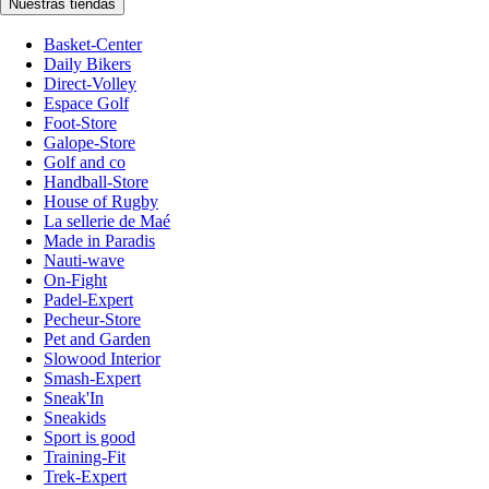
Nuestras tiendas
Basket-Center
Daily Bikers
Direct-Volley
Espace Golf
Foot-Store
Galope-Store
Golf and co
Handball-Store
House of Rugby
La sellerie de Maé
Made in Paradis
Nauti-wave
On-Fight
Padel-Expert
Pecheur-Store
Pet and Garden
Slowood Interior
Smash-Expert
Sneak'In
Sneakids
Sport is good
Training-Fit
Trek-Expert