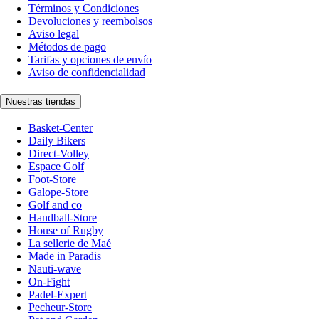
Términos y Condiciones
Devoluciones y reembolsos
Aviso legal
Métodos de pago
Tarifas y opciones de envío
Aviso de confidencialidad
Nuestras tiendas
Basket-Center
Daily Bikers
Direct-Volley
Espace Golf
Foot-Store
Galope-Store
Golf and co
Handball-Store
House of Rugby
La sellerie de Maé
Made in Paradis
Nauti-wave
On-Fight
Padel-Expert
Pecheur-Store