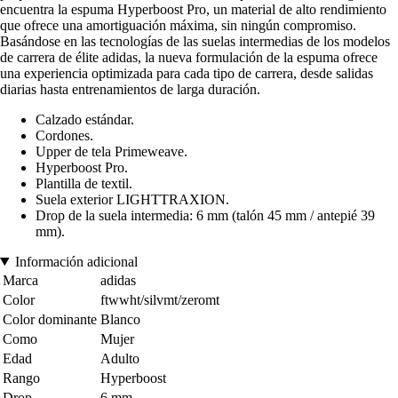
encuentra la espuma Hyperboost Pro, un material de alto rendimiento
que ofrece una amortiguación máxima, sin ningún compromiso.
Basándose en las tecnologías de las suelas intermedias de los modelos
de carrera de élite adidas, la nueva formulación de la espuma ofrece
una experiencia optimizada para cada tipo de carrera, desde salidas
diarias hasta entrenamientos de larga duración.
Calzado estándar.
Cordones.
Upper de tela Primeweave.
Hyperboost Pro.
Plantilla de textil.
Suela exterior LIGHTTRAXION.
Drop de la suela intermedia: 6 mm (talón 45 mm / antepié 39
mm).
Información adicional
Marca
adidas
Color
ftwwht/silvmt/zeromt
Color dominante
Blanco
Como
Mujer
Edad
Adulto
Rango
Hyperboost
Drop
6 mm