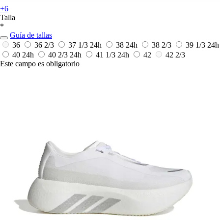
+6
Talla
*
Guía de tallas
36
36 2/3
37 1/3
24h
38
24h
38 2/3
39 1/3
24h
40
24h
40 2/3
24h
41 1/3
24h
42
42 2/3
Este campo es obligatorio