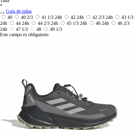
Talla
*
Guía de tallas
40
40 2/3
41 1/3
24h
42
24h
42 2/3
24h
43 1/3
24h
44
24h
44 2/3
24h
45 1/3
24h
46
24h
46 2/3
24h
47 1/3
48
49 1/3
Este campo es obligatorio