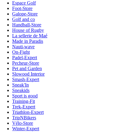
Espace Golf
Foot-Store
Galope-Store
Golf and co
Handball-Store
House of Rugby
La sellerie de Maé
Made in Paradis
Nauti-wave
On-Fight
Padel-Expert
Pecheur-Store
Pet and Garden
Slowood Interior
Smash-Expert
Sneak'In
Sneakids
Sport is good
Training-Fit
Trek-Expert
Triathlon-Expert
TripNBikers
Vélo-Store
Winter-Expert