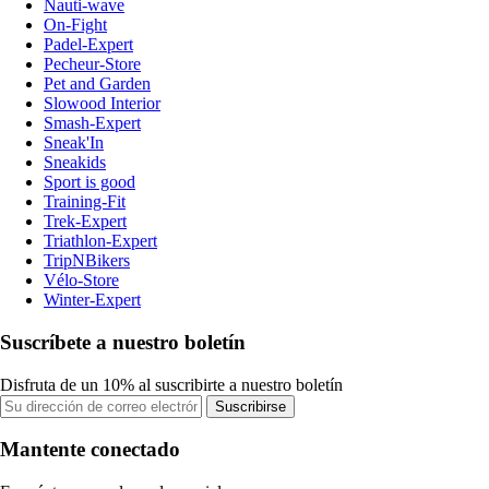
Nauti-wave
On-Fight
Padel-Expert
Pecheur-Store
Pet and Garden
Slowood Interior
Smash-Expert
Sneak'In
Sneakids
Sport is good
Training-Fit
Trek-Expert
Triathlon-Expert
TripNBikers
Vélo-Store
Winter-Expert
Suscríbete a nuestro boletín
Disfruta de un 10% al suscribirte a nuestro boletín
Suscribirse
Mantente conectado