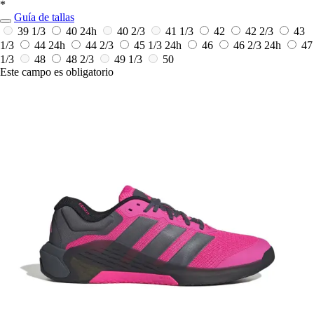
*
Guía de tallas
39 1/3
40
24h
40 2/3
41 1/3
42
42 2/3
43
1/3
44
24h
44 2/3
45 1/3
24h
46
46 2/3
24h
47
1/3
48
48 2/3
49 1/3
50
Este campo es obligatorio