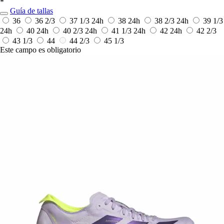
*
Guía de tallas
36
36 2/3
37 1/3
24h
38
24h
38 2/3
24h
39 1/3
24h
40
24h
40 2/3
24h
41 1/3
24h
42
24h
42 2/3
43 1/3
44
44 2/3
45 1/3
Este campo es obligatorio