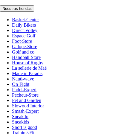
Nuestras tiendas
Basket-Center
Daily Bikers
Direct-Volley
Espace Golf
Foot-Store
Galope-Store
Golf and co
Handball-Store
House of Rugby
La sellerie de Maé
Made in Paradis
Nauti-wave
On-Fight
Padel-Expert
Pecheur-Store
Pet and Garden
Slowood Interior
Smash-Expert
Sneak'In
Sneakids
Sport is good
Training-Fit