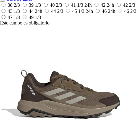
38 2/3
39 1/3
40 2/3
41 1/3
24h
42
24h
42 2/3
43 1/3
44
24h
44 2/3
45 1/3
24h
46
24h
46 2/3
47 1/3
49 1/3
Este campo es obligatorio