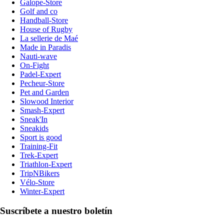
Galope-Store
Golf and co
Handball-Store
House of Rugby
La sellerie de Maé
Made in Paradis
Nauti-wave
On-Fight
Padel-Expert
Pecheur-Store
Pet and Garden
Slowood Interior
Smash-Expert
Sneak'In
Sneakids
Sport is good
Training-Fit
Trek-Expert
Triathlon-Expert
TripNBikers
Vélo-Store
Winter-Expert
Suscríbete a nuestro boletín