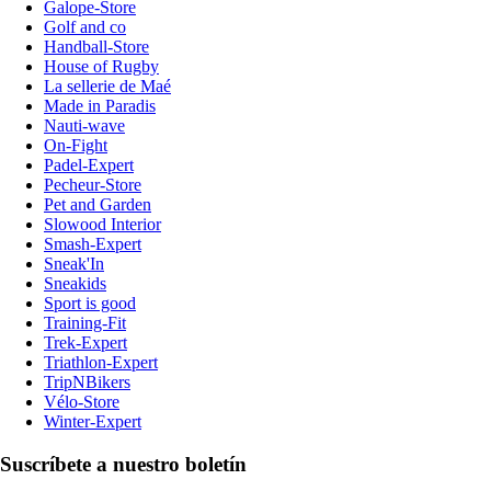
Galope-Store
Golf and co
Handball-Store
House of Rugby
La sellerie de Maé
Made in Paradis
Nauti-wave
On-Fight
Padel-Expert
Pecheur-Store
Pet and Garden
Slowood Interior
Smash-Expert
Sneak'In
Sneakids
Sport is good
Training-Fit
Trek-Expert
Triathlon-Expert
TripNBikers
Vélo-Store
Winter-Expert
Suscríbete a nuestro boletín