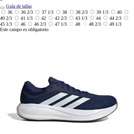
*
Guía de tallas
36
36 2/3
37 1/3
38
38 2/3
39 1/3
40
40 2/3
41 1/3
42
42 2/3
43 1/3
44
44 2/3
45 1/3
46
46 2/3
47 1/3
48
48 2/3
49 1/3
Este campo es obligatorio