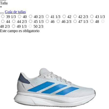
Talla
*
Guía de tallas
39 1/3
40
40 2/3
41 1/3
42
42 2/3
43 1/3
44
44 2/3
45 1/3
46
46 2/3
47 1/3
48
48 2/3
49 1/3
50 2/3
Este campo es obligatorio