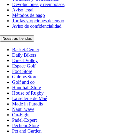
Devoluciones y reembolsos
Aviso legal
Métodos de pago
Tarifas y opciones de envío
Aviso de confidencialidad
Nuestras tiendas
Basket-Center
Daily Bikers
Direct-Volley
Espace Golf
Foot-Store
Galope-Store
Golf and co
Handball-Store
House of Rugby
La sellerie de Maé
Made in Paradis
Nauti-wave
On-Fight
Padel-Expert
Pecheur-Store
Pet and Garden