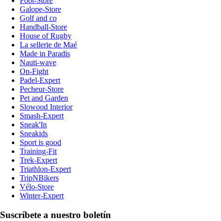
Foot-Store
Galope-Store
Golf and co
Handball-Store
House of Rugby
La sellerie de Maé
Made in Paradis
Nauti-wave
On-Fight
Padel-Expert
Pecheur-Store
Pet and Garden
Slowood Interior
Smash-Expert
Sneak'In
Sneakids
Sport is good
Training-Fit
Trek-Expert
Triathlon-Expert
TripNBikers
Vélo-Store
Winter-Expert
Suscríbete a nuestro boletín