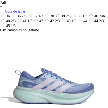
Talla
*
Guía de tallas
36
36 2/3
37 1/3
38
38 2/3
39 1/3
40
24h
40 2/3
41 1/3
42
42 2/3
43 1/3
44
44 2/3
45 1/3
Este campo es obligatorio