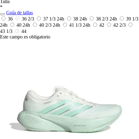
Talla
*
Guía de tallas
36
36 2/3
37 1/3
24h
38
24h
38 2/3
24h
39 1/3
24h
40
24h
40 2/3
24h
41 1/3
24h
42
42 2/3
43 1/3
44
Este campo es obligatorio