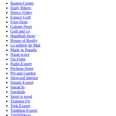
Basket-Center
Daily Bikers
Direct-Volley
Espace Golf
Foot-Store
Galope-Store
Golf and co
Handball-Store
House of Rugby
La sellerie de Maé
Made in Paradis
Nauti-wave
On-Fight
Padel-Expert
Pecheur-Store
Pet and Garden
Slowood Interior
Smash-Expert
Sneak'In
Sneakids
Sport is good
Training-Fit
Trek-Expert
Triathlon-Expert
TripNBikers