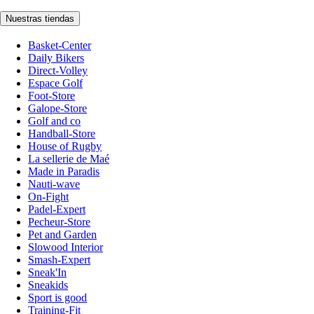
Nuestras tiendas
Basket-Center
Daily Bikers
Direct-Volley
Espace Golf
Foot-Store
Galope-Store
Golf and co
Handball-Store
House of Rugby
La sellerie de Maé
Made in Paradis
Nauti-wave
On-Fight
Padel-Expert
Pecheur-Store
Pet and Garden
Slowood Interior
Smash-Expert
Sneak'In
Sneakids
Sport is good
Training-Fit