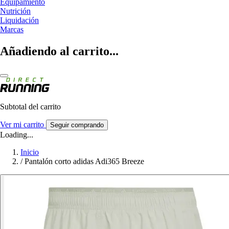
Equipamiento
Nutrición
Liquidación
Marcas
Añadiendo al carrito...
Subtotal del carrito
Ver mi carrito
Seguir comprando
Loading...
Inicio
/
Pantalón corto adidas Adi365 Breeze