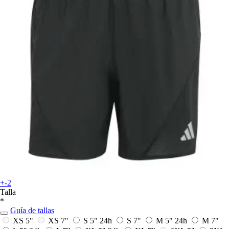
+-2
Talla
*
Guía de tallas
XS 5"
XS 7"
S 5"
24h
S 7"
M 5"
24h
M 7"