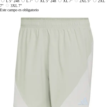
L 5"
24h
L 7"
XL 5"
24h
XL 7"
2XL 5"
2XL
7"
3XL 7"
Este campo es obligatorio