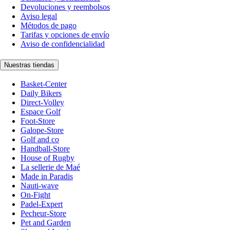
Devoluciones y reembolsos
Aviso legal
Métodos de pago
Tarifas y opciones de envío
Aviso de confidencialidad
Nuestras tiendas
Basket-Center
Daily Bikers
Direct-Volley
Espace Golf
Foot-Store
Galope-Store
Golf and co
Handball-Store
House of Rugby
La sellerie de Maé
Made in Paradis
Nauti-wave
On-Fight
Padel-Expert
Pecheur-Store
Pet and Garden