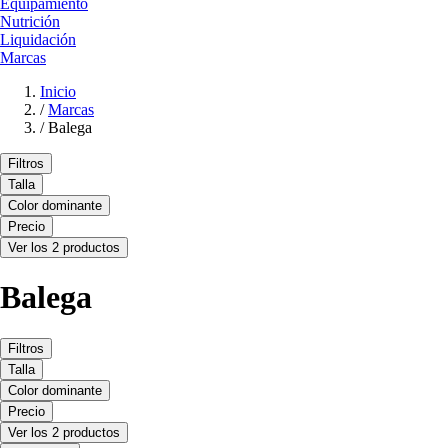
Equipamiento
Nutrición
Liquidación
Marcas
Inicio
/
Marcas
/
Balega
Filtros
Talla
Color dominante
Precio
Ver los 2 productos
Balega
Filtros
Talla
Color dominante
Precio
Ver los 2 productos