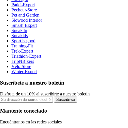
Padel-Expert
Pecheur-Store
Pet and Garden
Slowood Interior
Smash-Expert
Sneak'In
Sneakids
Sport is good
Training-Fit
Trek-Expert
Triathlon-Expert
TripNBikers
Vélo-Store
Winter-Expert
Suscríbete a nuestro boletín
Disfruta de un 10% al suscribirte a nuestro boletín
Suscribirse
Mantente conectado
Encuéntranos en las redes sociales