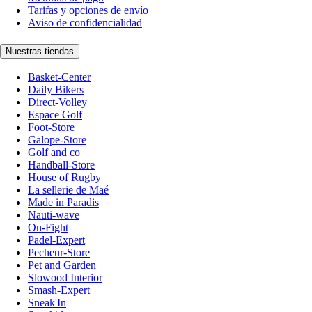
Tarifas y opciones de envío
Aviso de confidencialidad
Nuestras tiendas
Basket-Center
Daily Bikers
Direct-Volley
Espace Golf
Foot-Store
Galope-Store
Golf and co
Handball-Store
House of Rugby
La sellerie de Maé
Made in Paradis
Nauti-wave
On-Fight
Padel-Expert
Pecheur-Store
Pet and Garden
Slowood Interior
Smash-Expert
Sneak'In