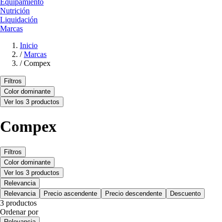
Equipamiento
Nutrición
Liquidación
Marcas
Inicio
/
Marcas
/
Compex
Filtros
Color dominante
Ver los 3 productos
Compex
Filtros
Color dominante
Ver los 3 productos
Relevancia
Relevancia
Precio ascendente
Precio descendente
Descuento
3 productos
Ordenar por
Relevancia