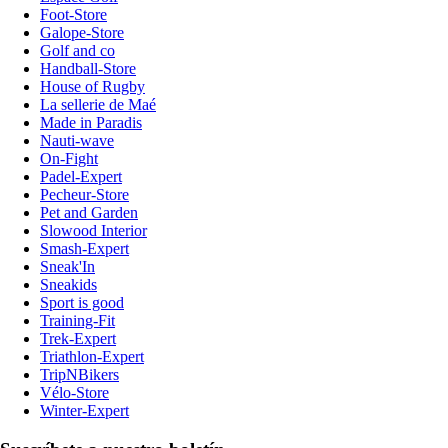
Foot-Store
Galope-Store
Golf and co
Handball-Store
House of Rugby
La sellerie de Maé
Made in Paradis
Nauti-wave
On-Fight
Padel-Expert
Pecheur-Store
Pet and Garden
Slowood Interior
Smash-Expert
Sneak'In
Sneakids
Sport is good
Training-Fit
Trek-Expert
Triathlon-Expert
TripNBikers
Vélo-Store
Winter-Expert