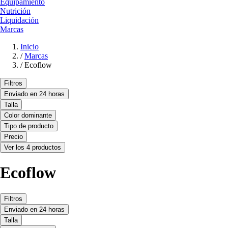
Equipamiento
Nutrición
Liquidación
Marcas
Inicio
/
Marcas
/
Ecoflow
Filtros
Enviado en 24 horas
Talla
Color dominante
Tipo de producto
Precio
Ver los 4 productos
Ecoflow
Filtros
Enviado en 24 horas
Talla