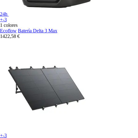
24h
+-3
1 colores
Ecoflow
Batería Delta 3 Max
1422,58 €
+-3